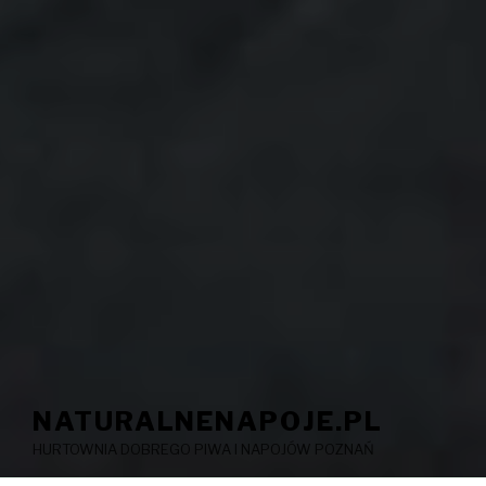
NATURALNENAPOJE.PL
HURTOWNIA DOBREGO PIWA I NAPOJÓW POZNAŃ