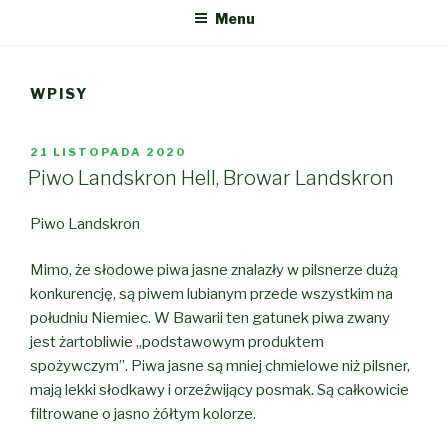
Menu
WPISY
OPUBLIKOWANE
21 LISTOPADA 2020
W
Piwo Landskron Hell, Browar Landskron
Piwo Landskron
Mimo, że słodowe piwa jasne znalazły w pilsnerze dużą
konkurencję, są piwem lubianym przede wszystkim na
południu Niemiec. W Bawarii ten gatunek piwa zwany
jest żartobliwie „podstawowym produktem
spożywczym”. Piwa jasne są mniej chmielowe niż pilsner,
mają lekki słodkawy i orzeźwijący posmak. Są całkowicie
filtrowane o jasno żółtym kolorze.