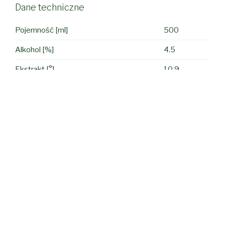
Dane techniczne
Pojemność [ml]
500
Alkohol [%]
4.5
Ekstrakt [°]
10.9
Jeśli prowadzisz lokal lub sklep skontaktuj się z nami.
Zadzwoń lub napisz email. Przedstawimy atrakcyjną
ofertę, a Ty poszerzysz swój asortyment i zyskasz
nowych klientów lub zwiększysz obroty.
Jeśli nie możesz nigdzie znaleźć tego produktu to
możesz go zamówić online z dostawą do domu – szybko i
sprawnie na stronie naszego partnera
allePiwo.p
l i
delektować się jego smakiem!